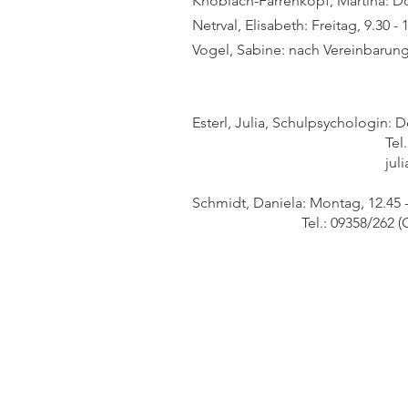
Knoblach-Farrenkopf, Martina: Do
Netrval, Elisabeth: Freitag, 9.30 - 
Vogel, Sabine: nach Vereinbarun
Esterl, Julia, Schulpsychologin: 
Tel.: 0151-10
jul
Schmidt, Daniela: Montag, 12.45 -
Tel.: 09358/262