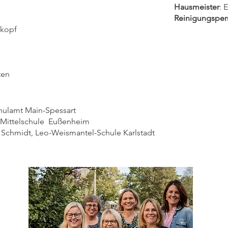
Hausmeister
: 
Reinigungsper
nkopf
Heike
ten
terl, Schulamt Main-Spessart
, Mittelschule Eußenheim
a Schmidt,
Leo-Weismantel-Schule Karlstadt