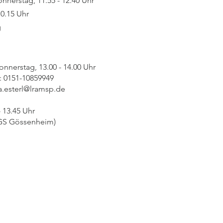
nnerstag, 11.55 - 12.40 Uhr
10.15 Uhr
g
Donnerstag, 13.00 - 14.00 Uhr
859949
ia.esterl@lramsp.de
 13.45 Uhr
 (GS Gössenheim)