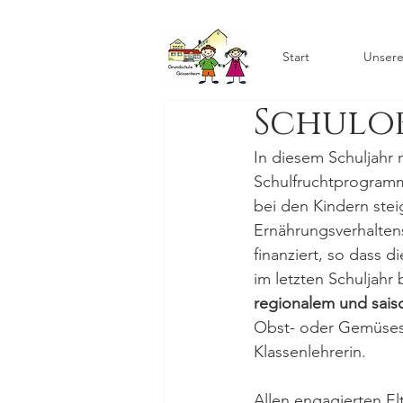
Start
Unsere
Schulob
In diesem Schuljahr
Schulfruchtprogramm
bei den Kindern stei
Ernährungsverhalten
finanziert, so dass d
im letzten Schuljahr
regionalem und sai
Obst- oder Gemüseso
Klassenlehrerin.
Allen engagierten El