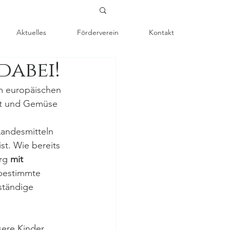
Aktuelles
Förderverein
Kontakt
dabei!
m europäischen 
st und Gemüse 
 
andesmitteln 
 ist. Wie bereits 
rg
 mit 
 bestimmte 
ständige 
sere Kinder 