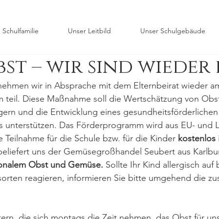
 Schulfamilie
Unser Leitbild
Unser Schulgebäude
st – wir sind wieder 
 nehmen wir in Absprache mit dem Elternbeirat wieder a
 teil. Diese Maßnahme soll die Wertschätzung von Ob
gern und die Entwicklung eines gesundheitsförderlichen
s unterstützen. Das Förderprogramm wird aus EU- und L
ie Teilnahme für die Schule bzw. für die Kinder 
kostenlos
 beliefert uns der Gemüsegroßhandel Seubert aus Karlbu
sonalem Obst und Gemüse.
 Sollte Ihr Kind allergisch auf
rten reagieren, informieren Sie bitte umgehend die zu
tern, die sich montags die Zeit nehmen, das Obst für un